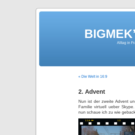
BIGMEK’
Alltag in F
« Die Welt in 16:9
2. Advent
Nun ist der zweite Advent u
Familie virtuell ueber Skyp
nun schaue ich zu wie geback