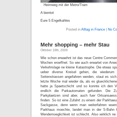
Heimweg mit der Metro/Tram
A bientot
Eure 5 Engelkahles
Posted in
Alltag in France
|
No C
Mehr shopping – mehr Stau
Oktober 18th, 2009
Wie schon erwaehnt ist das neue Centre Commerc
Wochen eroeffnet. So wie auch erwartet von Anwohn
Verkehrslage ne kleine Katastrophe. Die etwas spae
ueber diverse Kreisel gehen, die wiederum 
Seitenstrassen angefahren werden, staut es sich 
letzte Woche mal wieder da, als es gluecklicherw
hatte ja Spaetschicht und so konnte ich den V
endlich die Parkautomaten gefunden. Die Z
Parkplaetzen sind aber, auch fuer Ortsansaessi
finden. So ist eine Zufahrt zu einem der Parkhae
Sackgasse, denn wenn man weiterfahren wuerd
Parkhaus moechte, landet man in der S-Bahn 
Wendemoeglichkeit ist schlecht. Also wirklich ne