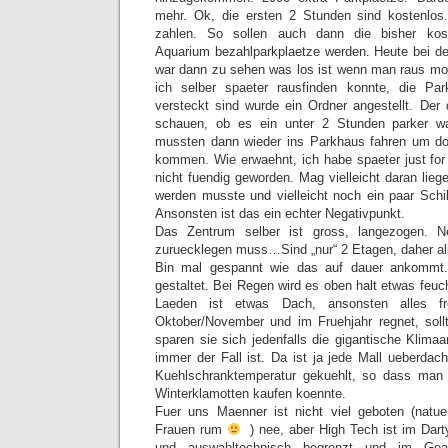
mehr. Ok, die ersten 2 Stunden sind kostenl
zahlen. So sollen auch dann die bisher kos
Aquarium bezahlparkplaetze werden. Heute bei de
war dann zu sehen was los ist wenn man raus mo
ich selber spaeter rausfinden konnte, die Par
versteckt sind wurde ein Ordner angestellt. Der 
schauen, ob es ein unter 2 Stunden parker wa
mussten dann wieder ins Parkhaus fahren um d
kommen. Wie erwaehnt, ich habe spaeter just for
nicht fuendig geworden. Mag vielleicht daran liege
werden musste und vielleicht noch ein paar Schi
Ansonsten ist das ein echter Negativpunkt.
Das Zentrum selber ist gross, langezogen.
zuruecklegen muss…Sind „nur“ 2 Etagen, daher al
Bin mal gespannt wie das auf dauer ankommt. 
gestaltet. Bei Regen wird es oben halt etwas feuc
Laeden ist etwas Dach, ansonsten alles f
Oktober/November und im Fruehjahr regnet, soll
sparen sie sich jedenfalls die gigantische Klima
immer der Fall ist. Da ist ja jede Mall ueberd
Kuehlschranktemperatur gekuehlt, so dass man 
Winterklamotten kaufen koennte.
Fuer uns Maenner ist nicht viel geboten (natue
Frauen rum
) nee, aber High Tech ist im Darty
und auswahltechnisch begrenzt und im Gean