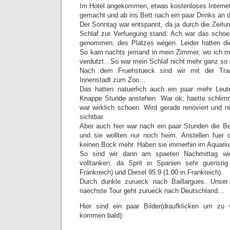
Im Hotel angekommen, etwas kostenloses Interne
gemacht und ab ins Bett nach ein paar Drinks an d
Der Sonntag war entspannt, da ja durch die Zeitu
Schlaf zur Verfuegung stand. Ach war das schoe
genommen, des Platzes wegen. Leider hatten di
So kam nachts jemand in mein Zimmer, wo ich mi
verdutzt…So war mein Schlaf nicht mehr ganz so d
Nach dem Fruehstueck sind wir mit der Tra
Innenstadt zum Zoo…
Das hatten natuerlich auch ein paar mehr Leu
Knappe Stunde anstehen. War ok, haette schlim
war wirklich schoen. Wird gerade renoviert und ni
sichtbar.
Aber auch hier war nach ein paar Stunden die B
und sie wollten nur noch heim. Anstellen fuer 
keinen Bock mehr. Haben sie immerhin im Aquari
So sind wir dann am spaeten Nachmittag wie
volltanken, da Sprit in Spanien sehr guenstig
Frankreich) und Diesel 95.9 (1.00 in Frankreich).
Durch dunkle zurueck nach Baillargues. Unser 
naechste Tour geht zurueck nach Deutschland…
Hier sind ein paar Bilder(draufklicken um zu 
kommen bald):