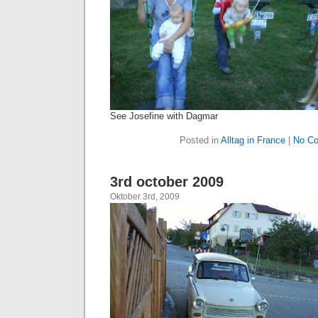
See Josefine with Dagmar
Posted in
Alltag in France
|
No C
3rd october 2009
Oktober 3rd, 2009