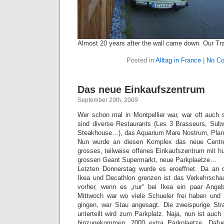
Almost 20 years after the wall came down. Our Tr
Posted in
Alltag in France
|
No C
Das neue Einkaufszentrum
September 29th, 2009
Wer schon mal in Montpellier war, war oft auc
sind diverse Restaurants (Les 3 Brasseurs, Subw
Steakhouse…), das Aquarium Mare Nostrum, Plan
Nun wurde an diesen Komplex das neue Centr
grosses, teilweise offenes Einkaufszentrum mit h
grossen Geant Supermarkt, neue Parkplaetze…
Letzten Donnerstag wurde es eroeffnet. Da an
Ikea und Decathlon grenzen ist das Verkehrscha
vorher, wenn es „nur“ bei Ikea ein paar Ange
Mittwoch war wo viele Schueler frei haben und 
gingen, war Stau angesagt. Die zweispurige Str
unterteilt wird zum Parkplatz. Naja, nun ist auc
hinzugekommen. 2000 extra Parkplaetze. Dafue