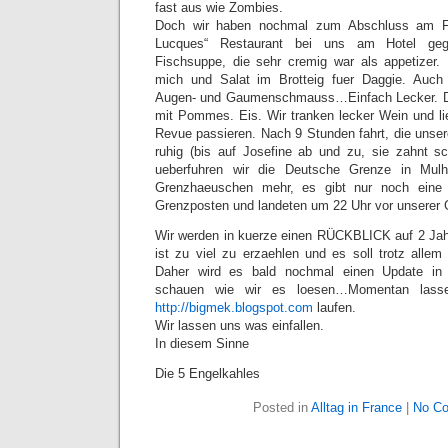
fast aus wie Zombies.
Doch wir haben nochmal zum Abschluss am Fr
Lucques“ Restaurant bei uns am Hotel g
Fischsuppe, die sehr cremig war als appetizer.
mich und Salat im Brotteig fuer Daggie. Auch
Augen- und Gaumenschmauss…Einfach Lecker. Di
mit Pommes. Eis. Wir tranken lecker Wein und l
Revue passieren. Nach 9 Stunden fahrt, die unser
ruhig (bis auf Josefine ab und zu, sie zahnt s
ueberfuhren wir die Deutsche Grenze in Mul
Grenzhaeuschen mehr, es gibt nur noch eine
Grenzposten und landeten um 22 Uhr vor unserer 
Wir werden in kuerze einen RÜCKBLICK auf 2 Jah
ist zu viel zu erzaehlen und es soll trotz allem
Daher wird es bald nochmal einen Update in
schauen wie wir es loesen…Momentan lasse
http://bigmek.blogspot.com
laufen.
Wir lassen uns was einfallen.
In diesem Sinne
Die 5 Engelkahles
Posted in
Alltag in France
|
No C