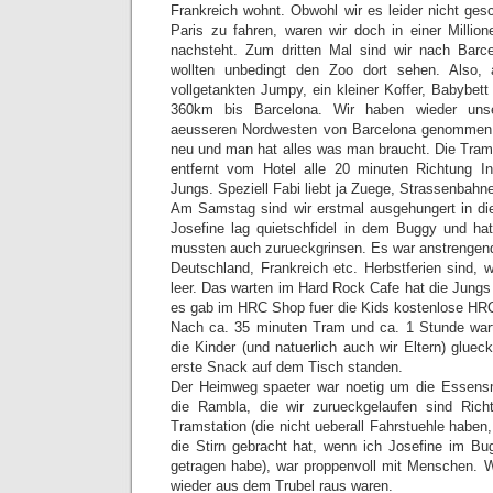
Frankreich wohnt. Obwohl wir es leider nicht ge
Paris zu fahren, waren wir doch in einer Million
nachsteht. Zum dritten Mal sind wir nach Barce
wollten unbedingt den Zoo dort sehen. Also, 
vollgetankten Jumpy, ein kleiner Koffer, Babybett
360km bis Barcelona. Wir haben wieder uns
aeusseren Nordwesten von Barcelona genommen. 
neu und man hat alles was man braucht. Die Tram 
entfernt vom Hotel alle 20 minuten Richtung In
Jungs. Speziell Fabi liebt ja Zuege, Strassenbahne
Am Samstag sind wir erstmal ausgehungert in die
Josefine lag quietschfidel in dem Buggy und hat
mussten auch zurueckgrinsen. Es war anstrengend 
Deutschland, Frankreich etc. Herbstferien sind, w
leer. Das warten im Hard Rock Cafe hat die Jungs
es gab im HRC Shop fuer die Kids kostenlose H
Nach ca. 35 minuten Tram und ca. 1 Stunde wart
die Kinder (und natuerlich auch wir Eltern) glueck
erste Snack auf dem Tisch standen.
Der Heimweg spaeter war noetig um die Essens
die Rambla, die wir zurueckgelaufen sind Ric
Tramstation (die nicht ueberall Fahrstuehle habe
die Stirn gebracht hat, wenn ich Josefine im Bug
getragen habe), war proppenvoll mit Menschen. W
wieder aus dem Trubel raus waren.