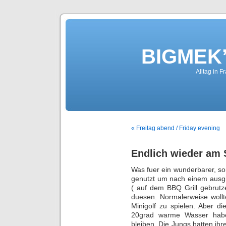
BIGMEK’
Alltag in F
« Freitag abend / Friday evening
Endlich wieder am 
Was fuer ein wunderbarer, so
genutzt um nach einem ausgi
( auf dem BBQ Grill gebrut
duesen. Normalerweise woll
Minigolf zu spielen. Aber d
20grad warme Wasser hab
bleiben. Die Jungs hatten ihr