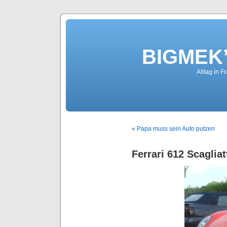
BIGMEK’
Alltag in F
« Papa muss sein Auto putzen
Ferrari 612 Scagliat