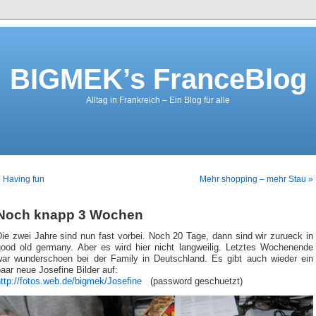
BIGMEK’s FranceBlog
Alltag in Frankreich – Ein Blog für alle
 Having fun
Mehr shopping – mehr Stau »
Noch knapp 3 Wochen
ie zwei Jahre sind nun fast vorbei. Noch 20 Tage, dann sind wir zurueck in
good old germany. Aber es wird hier nicht langweilig. Letztes Wochenende
war wunderschoen bei der Family in Deutschland. Es gibt auch wieder ein
aar neue Josefine Bilder auf:
ttp://fotos.web.de/bigmek/Josefine
(password geschuetzt)