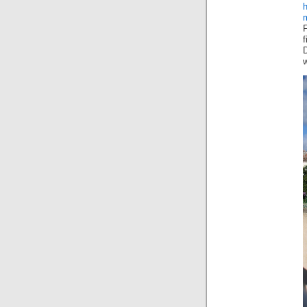
h
m
w