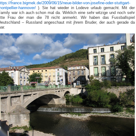
ttps://france.bigmek.de/2009/06/15/neue-bilder-von-josefine-oder-stuttgart-
ontpellier-hannover/
). Sie hat wieder in Lodeve urlaub gemacht. Mit der
Family war ich auch schon mal da. Wirklich eine sehr witzige und noch sehr
fitte Frau der man die 78 nicht anmerkt. Wir haben das Fussballspiel
Deutschland – Russland angeschaut mit jhrem Bruder, der auch gerade da
ar.