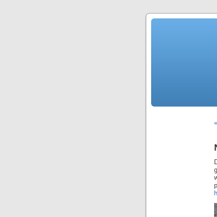
«
D
p
h