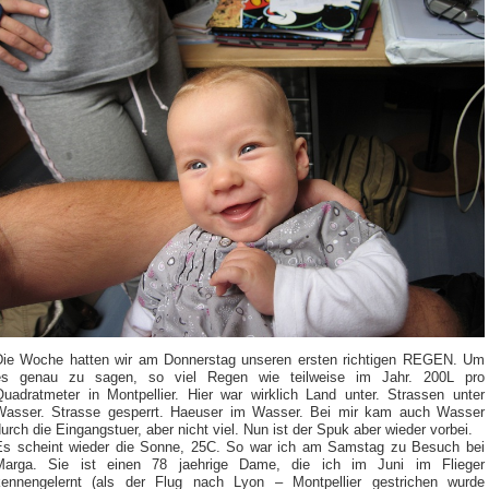
Die Woche hatten wir am Donnerstag unseren ersten richtigen REGEN. Um
es genau zu sagen, so viel Regen wie teilweise im Jahr. 200L pro
Quadratmeter in Montpellier. Hier war wirklich Land unter. Strassen unter
Wasser. Strasse gesperrt. Haeuser im Wasser. Bei mir kam auch Wasser
urch die Eingangstuer, aber nicht viel. Nun ist der Spuk aber wieder vorbei.
Es scheint wieder die Sonne, 25C. So war ich am Samstag zu Besuch bei
Marga. Sie ist einen 78 jaehrige Dame, die ich im Juni im Flieger
kennengelernt (als der Flug nach Lyon – Montpellier gestrichen wurde